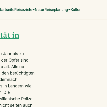
tartseite
Reiseziele
Natur
Reiseplanung
Kultur
tät in
o Jahr bis zu
 der Opfer sind
 alt. Alleine
in den berüchtigten
n demnach
s in Ländern wie
. Die
lianische Polizei
nicht selten auch