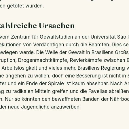
ten getötet würden.
zahlreiche Ursachen
om Zentrum für Gewaltstudien an der Universität São P
ekutionen von Verdächtigen durch die Beamten. Dies se
hwiegen werde. Die Welle der Gewalt in Brasiliens Großs
rruption, Drogenmachtkämpfe, Revierkämpfe zwischen 
, Arbeitslosigkeit und vieles mehr. Brasiliens Regierung v
e angehen zu wollen, doch eine Besserung ist nicht in 
iter und ein Ende der Spirale ist kaum absehbar. Nach A
g zu radikalen Mitteln greifen und die Favellas abreiß
n. Nur so könnten den bewaffneten Banden der Nährbo
der neue Jugendliche anzuwerben.