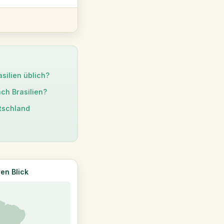
asilien üblich?
ach Brasilien?
utschland
nen Blick