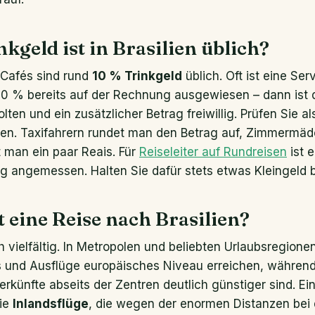
nkgeld ist in Brasilien üblich?
 Cafés sind rund
10 % Trinkgeld
üblich. Oft ist eine Se
10 % bereits auf der Rechnung ausgewiesen – dann ist 
lten und ein zusätzlicher Betrag freiwillig. Prüfen Sie a
len. Taxifahrern rundet man den Betrag auf, Zimmermä
 man ein paar Reais. Für
Reiseleiter auf Rundreisen
ist e
g angemessen. Halten Sie dafür stets etwas Kleingeld b
t eine Reise nach Brasilien?
lich vielfältig. In Metropolen und beliebten Urlaubsregion
s und Ausflüge europäisches Niveau erreichen, während
rkünfte abseits der Zentren deutlich günstiger sind. Ei
die
Inlandsflüge
, die wegen der enormen Distanzen bei