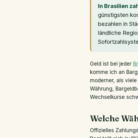
In Brasilien za
günstigsten ko
bezahlen in Stä
ländliche Regi
Sofortzahlsyst
Geld ist bei jeder
B
komme ich an Bargel
moderner, als viele
Währung, Bargeldbe
Wechselkurse schwa
Welche Währ
Offizielles Zahlungs