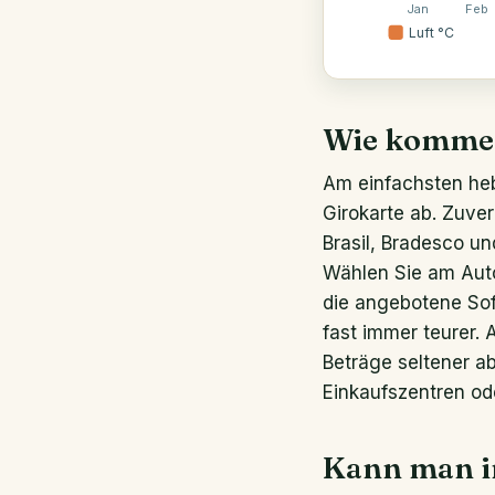
Jan
Feb
Luft °C
15°
Wie komme i
Am einfachsten he
Girokarte ab. Zuve
Brasil, Bradesco un
Wählen Sie am Aut
die angebotene So
fast immer teurer.
Beträge seltener ab
Einkaufszentren od
Kann man in