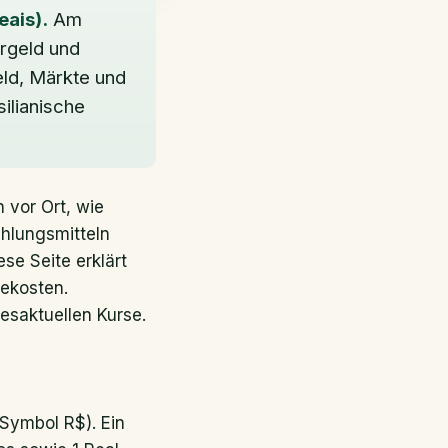
eais).
Am
rgeld und
eld, Märkte und
ilianische
 vor Ort, wie
ahlungsmitteln
ese Seite erklärt
ekosten.
esaktuellen Kurse.
ymbol R$). Ein