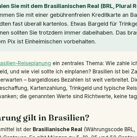
hlen Sie mit dem Brasilianischen Real (BRL, Plural R
mmen Sie mit einer gebührenfreien Kreditkarte an Ba
dten fast überall kartenlos. Etwas Bargeld für Trinkg
onen sollten Sie trotzdem immer dabeihaben. Das bras
em Pix ist Einheimischen vorbehalten.
rasilien-Reiseplanung
ein zentrales Thema: Wie zahle ich
d, und wie viel sollte ich einplanen? Brasilien ist bei Z
 erwarten – bargeldloses Bezahlen ist weit verbreitet. Di
schaffung, Kartenzahlung, Trinkgeld und typische Reis
nken; die genannten Werte sind Richtwerte, keine tag
ung gilt in Brasilien?
mittel ist der
Brasilianische Real
(Währungscode BRL, S