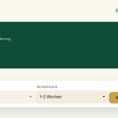
S
ährung
REISEDAUER
A