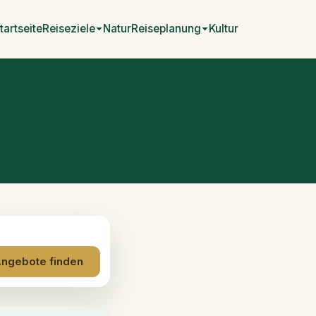
tartseite
Reiseziele
Natur
Reiseplanung
Kultur
ngebote finden