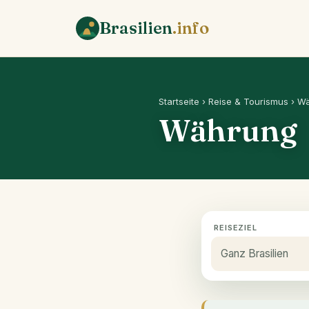
Brasilien
.info
Startseite
›
Reise & Tourismus
› W
Währung
REISEZIEL