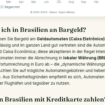
Mär
Apr
Mai
Jun
Jul
Aug
Sep
Okt
Regen mm
Ø 2015–2023 · Daten: Open-Meteo
ch in Brasilien an Bargeld?
ben Sie Bargeld am
Geldautomaten (Caixa Eletrônico)
rlässig und im ganzen Land gut vertreten sind die Aut
d Caixa Econômica; diese akzeptieren in der Regel inter
omaten immer die Abrechnung in
lokaler Währung (BR
fortumrechnung in Euro ab – die „dynamische Währung
 Achten Sie auf mögliche Automatengebühren und heben 
. Aus Sicherheitsgründen empfiehlt es sich, Automaten i
er Flughäfen und tagsüber zu nutzen.
 Brasilien mit Kreditkarte zahlen