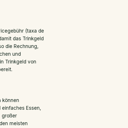
rvicegebühr (taxa de
damit das Trinkgeld
lso die Rechnung,
dchen und
in Trinkgeld von
ereit.
en können
 einfaches Essen,
n großer
 den meisten