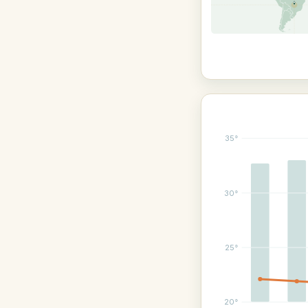
35°
30°
25°
20°