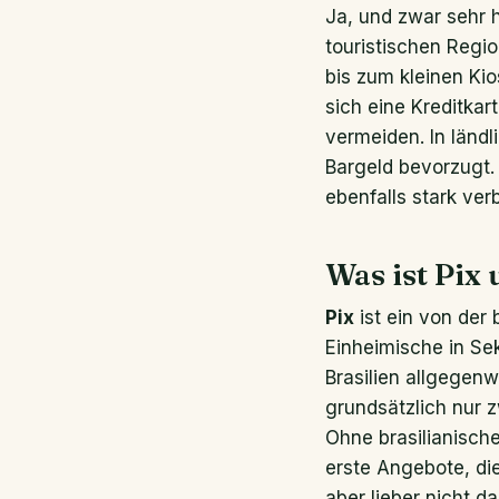
Ja, und zwar sehr 
touristischen Regio
bis zum kleinen Kio
sich eine Kreditk
vermeiden. In länd
Bargeld bevorzugt.
ebenfalls stark verb
Was ist Pix
Pix
ist ein von der
Einheimische in Se
Brasilien allgegenwä
grundsätzlich nur 
Ohne brasilianische
erste Angebote, di
aber lieber nicht da