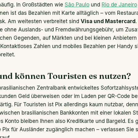
häufig. In Großstädten wie
São Paulo
und
Rio de Janeiro
nen ist das Bezahlen mit Karte alltäglich – vom Restaur
sk. Am weitesten verbreitet sind
Visa und Mastercard
.
arte ohne Auslands- und Fremdwährungsgebühr, um Zusa
lichen Gegenden, auf Märkten und bei kleinen Anbietern
 Kontaktloses Zahlen und mobiles Bezahlen per Handy sin
reitet.
 und können Touristen es nutzen?
 brasilianischen Zentralbank entwickeltes Sofortzahlsys
kunden Geld überweisen oder im Laden per QR-Code beza
rtig. Für Touristen ist Pix allerdings kaum nutzbar, denn
zwischen brasilianischen Bankkonten mit einer lokalen 
s Konto bleiben Ihnen also Kreditkarte und Bargeld. Es 
e Pix für Ausländer zugänglich machen – verlassen Sie s
rauf.