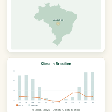
Brasilien
Klima in Brasilien
35°
30°
25°
20°
Jan
Feb
Mär
Apr
Mai
Jun
Jul
Aug
Sep
Okt
Nov
Dez
Luft °C
Regen mm
Ø 2015–2023 · Daten: Open-Meteo
15°