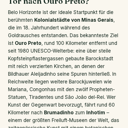
Tor nach Ouro Preto?
Belo Horizonte ist der ideale Startpunkt für die
berühmten
Kolonialstädte von Minas Gerais
,
die im 18. Jahrhundert während des
Goldrausches entstanden. Das bekannteste Ziel
ist
Ouro Preto
, rund 100 Kilometer entfernt und
seit 1980 UNESCO-Welterbe: eine über steile
Kopfsteinpflastergassen gebaute Barockstadt
mit reich verzierten Kirchen, an denen der
Bildhauer Aleijadinho seine Spuren hinterließ. In
Reichweite liegen weitere Barockjuwelen wie
Mariana, Congonhas mit den zwölf Propheten-
Statuen, Tiradentes und São João del-Rei. Wer
Kunst der Gegenwart bevorzugt, fährt rund 60
Kilometer nach
Brumadinho
zum
Inhotim
–
einem der größten Freiluft-Museen der Welt, das