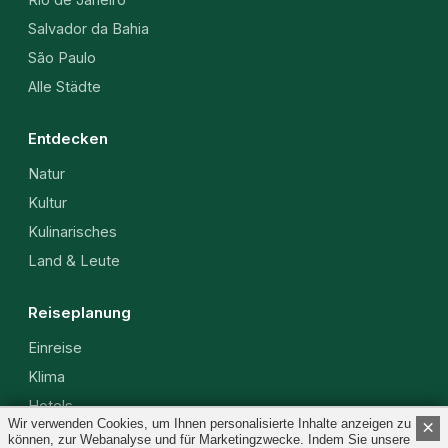
Salvador da Bahia
São Paulo
Alle Städte
Entdecken
Natur
Kultur
Kulinarisches
Land & Leute
Reiseplanung
Einreise
Klima
Hotels
Wir verwenden Cookies, um Ihnen personalisierte Inhalte anzeigen zu
×
Währung
können, zur Webanalyse und für Marketingzwecke. Indem Sie unsere